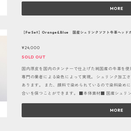
たページをご用意致しました。 https://shop.kanekanek
ュラルヌメ革 ■先端オプション■ 無し ■ご使用上の注意点■ 当商品は天然皮革を使用しており
MORE
バイカラーの選び方■※画像8.9枚目参照 色の配置は
ます。 そのため、経年変化を伴い、色や風合いが変化し
ザイン」がございます。 表面の番手表記のある部分に
ワがございます。当方で商品の個性として問題ないと判
に使用する色を「サブカラー」とします。 背面の配色
れらも唯一無二のものとしてお愉しみ下さい。 定期的なメンテナンスが必要ですので、半年に１
【Fw Set】Orange&Blue 国産シュリンクソフト牛革ヘッ
ものを「クロスデザイン」とし、上：メインカラー、下
度程度保湿クリームを全体に薄く塗り伸ばし、柔らかい
イン」とさせて頂きます。 商品オプション欄でご選択下
¥24,000
お好みで防水スプレーをご使用下さい。 おすすめは「コ
す。 ■素材■ 本体：イタリア産牛革 原産国：北欧 生産国：日本 中：フリース素材(黒） ネーム
ックス」「コロニル 1909シュプリームプロテクトスプレー」です。 酷く
SOLD OUT
タグ：ナチュラル・黒 ■番手表記方法■ 番手表記をくり抜いた革を縫い付けます ※ネームタグと
燥後に大きな劣化が起こります。 雨の日のご使用は控えることを
国内原皮を国内のタンナーで仕上げた純国産の牛革を使
革番手色は基本的には同一色とさせて頂きます。別々の
カスタマイズが可能■ こちらの商品は色の組み合わせ
専門の業者による染色によって実現。 シュリンク加工
方はご連絡下さい。 ■サイズ■ 写真をご覧下さい。 長さの変更も可能です。 ご購入時備考欄に
が可能です。 カラーはRed,Yellow,Orange,Green,
あります。 また、顔料で染められているので染料染め
ご希望の長さをご入力下さい。 ■発送目安■ ECトップページ参照 ※入荷状況によってはそれ以
インが欲しいお客様は、画面下部メッセージマークをク
合いを保つことができます。 ■本体素材■ 国産シュリンクソフト牛革（Orange&Blue） ■種類
上期間がかかることがございます。ご了承下さい。 ◾️革サンプル貸し出しについて◾️ こちらの商品
お問い合わせ下さい。 ◾️同時購入のネームタグがお得◾️ セット品購入時にオリジナル床革ネームタ
と番手表記■ Fw『３』『５』 ■タグ・番手使用革■ タグ：国産ナチュラルヌメ革 番手：国産ナ
は実際に革を触っていただくための革サンプルの貸し出
グにお申し込み頂けます。 通常3,000円の商品を特別価
チュラルヌメ革 ■先端オプション■ 無し ■ご使用上の注意点■ 当商品は天然皮革を使用してお
しで受け付けておりますが、ご注文後いただいた場合は
MORE
フ上でのトラブル防止のために、持ち物全てにネームタ
ります。 そのため、経年変化を伴い、色や風合いが変化
きさせていただきます。 サンプル依頼はこちら→ 当店はオーダーメイドヘッドカバーのお店で
ャディバッグはもちろん、ボストンバッグ、シューズケ
シワがございます。当方で商品の個性として問題ないと
す。 お客様のご希望に合わせた素材・仕様でお作りする
まで！ 万が一の忘れ物や、取り間違い防止にも繋がり