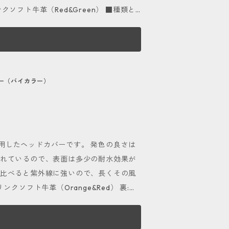
欲しいお客様は、画面下部メッセージマーク
せ下さい。
す。 また、天然素材ならではの傷やシワ
した部位を使用しておりますので、それ
バー（バイカラー）
を使用して乾拭きで仕上げて下さい。お
ニル 1909シュプリームクリームデラッ
状態になると乾燥
すめします。 ■自分好みにカ
用したヘッドカバーです。 発色の良さは
変えて自分好みにカスタマイズすることが
されているので、表面は多少の耐水効果が
lue,Blackの６色展開。 自分だけの特別なデザイ
に比べると紫外線に強いので、長くその風
ックまたはタップして頂き、お気軽にお
使用上