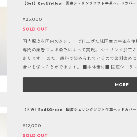
それらも唯一無二のものとしてお愉しみ下さい。 定期的なメンテナンスが必要ですので、半年に
をご要望のお客様は別途御見積を致しますので、お問い合わせ下さい。 ご
【Set】Red&Yellow 国産シュリンクソフト牛革ヘッドカバ
１度程度保湿クリームを全体に薄く塗り伸ばし、柔らか
後、InstagramやHPで紹介させて頂くことがござい
¥25,000
い。お好みで防水スプレーをご使用下さい。 おすすめは
時、備考欄に「紹介NG」と入力をお願いします。
デラックス」「コロニル 1909シュプリームプロテクトスプレー」です
SOLD OUT
と乾燥後に大きな劣化が起こります。 雨の日のご使用は控え
国内原皮を国内のタンナーで仕上げた純国産の牛革を使
みにカスタマイズが可能■ こちらの商品は色の組み合
専門の業者による染色によって実現。 シュリンク加工
ことが可能です。 カラーはRed,Yellow,Orange,Gree
あります。 また、顔料で染められているので染料染め
デザインが欲しいお客様は、画面下部メッセージマーク
合いを保つことができます。 ■本体素材■ 国産シュリンクソフト牛革（Red&Yellow） ■種類と
軽にお問い合わせ下さい。
番手表記■ Dr『D』 Fw『F』 ■タグ・番手使用革■ タグ：国産ナチュラルヌメ革 番手：国産ナ
チュラルヌメ革 ■先端オプション■ 無し ■ご使用上の注意点■ 当商品は天然皮革を使用してお
MORE
ります。 そのため、経年変化を伴い、色や風合いが変化
シワがございます。当方で商品の個性として問題ないと
それらも唯一無二のものとしてお愉しみ下さい。 定期的なメンテナンスが必要ですので、半年に
【５W】Red&Green 国産シュリンクソフト牛革ヘッドカバ
１度程度保湿クリームを全体に薄く塗り伸ばし、柔らか
¥12,000
い。お好みで防水スプレーをご使用下さい。 おすすめは
デラックス」「コロニル 1909シュプリームプロテクトスプレー」です
SOLD OUT