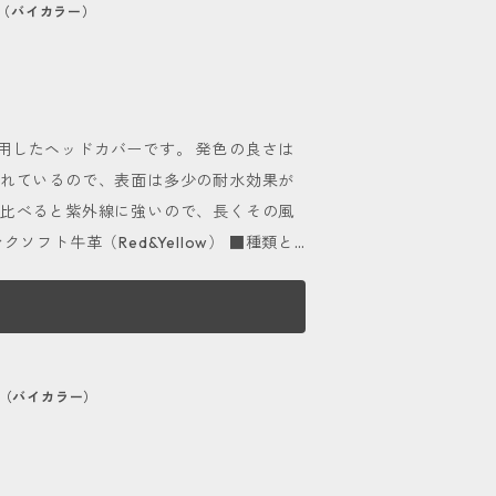
注文頂いた商品は完成
ー（バイカラー）
い布を使用して乾拭きで仕上げて下さ
ます。 紹介をされたくないお客様はご注文
「コロニル 1909シュプリームクリーム
。 酷く濡れた状態になる
ることをおすすめします。 ■自分好
用したヘッドカバーです。 発色の良さは
わせを変えて自分好みにカスタマイズする
されているので、表面は多少の耐水効果が
n,Blue,Blackの６色展開。 自分だけの特別な
に比べると紫外線に強いので、長くその風
をクリックまたはタップして頂き、お気
します。 また、天然素材ならではの傷や
判断した部位を使用しておりますので、
ー（バイカラー）
い布を使用して乾拭きで仕上げて下さ
「コロニル 1909シュプリームクリーム
。 酷く濡れた状態になる