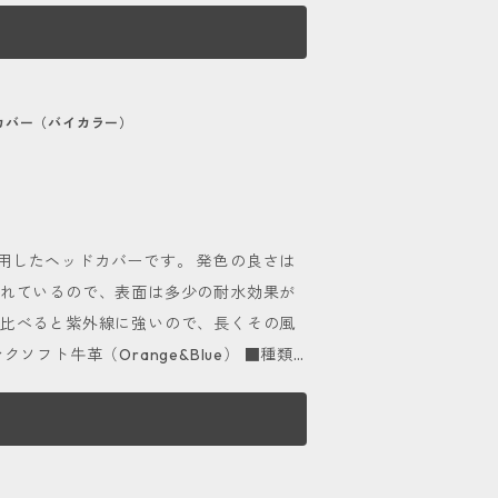
obo.com/p/00004 をご覧下さい。 ■
２種類、「クロスデザイン」「ストレートデ
ます。 また、天然素材ならではの傷やシ
使用する色を「メインカラー」、タグ部分
断した部位を使用しておりますので、そ
で、上：サブカラー、下：メインカラーの
ドカバー（バイカラー）
：サブカラーのものを「ストレートデザ
布を使用して乾拭きで仕上げて下さい。
さい。 サンプル写真はクロスデザインで
ロニル 1909シュプリームクリームデラ
濡れた状態になると乾
おすすめします。 ■自分好みに
用したヘッドカバーです。 発色の良さは
色でも受け付けていますので、ご希望の
を変えて自分好みにカスタマイズすること
されているので、表面は多少の耐水効果が
Blue,Blackの６色展開。 自分だけの特別なデザ
に比べると紫外線に強いので、長くその風
リックまたはタップして頂き、お気軽に
しを行なっています。有償でのお貸し出
格1,500円で手に入れるチャンス！ ゴル
、ご返却後に費用分（送料別）をお値引
グをお付けすることをお勧めします！ キ
します。 また、天然素材ならではの傷や
ース、カートバッグ、サブバッグに至る
判断した部位を使用しておりますので、
ことができます。 掲載品以外のデザイン
ます！