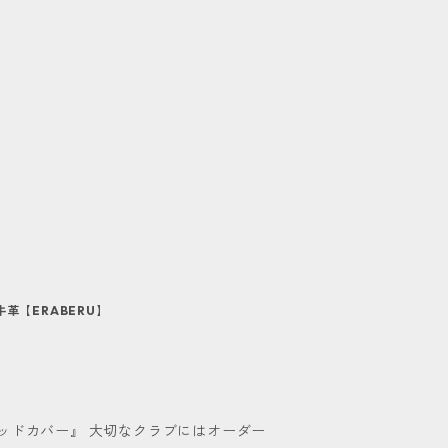
牛革【ERABERU】
ッドカバー』 大切なクラブにはオーダー