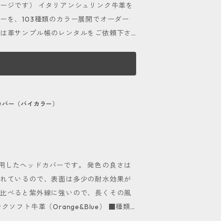
シュリンク牛革を
ーを、103種類のカラー展開でオーダー
様は革サンプル帳のレンタルをご依頼下さ
料はご注文時
わせてオーダーメイドする事が可能です。
でしょうか♪ 国産本革を使用した革番手
が詰まっています。 本体下部のネームタ
ドカバー（バイカラー）
文字）・数字からお好きな組み合わせで７
れ刻印（英数字7文字程度） 番手に限
場合は、ご注文時にお色の指定を備考欄に
用したヘッドカバーです。 発色の良さは
ー
されているので、表面は多少の耐水効果が
の際、（）の中に記載のある文字を番手表
に比べると紫外線に強いので、長くその風
簡単にご説明し