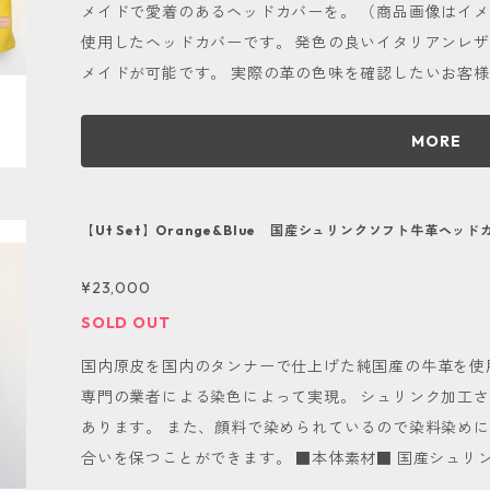
メイドで愛着のあるヘッドカバーを。 （商品画像はイメージです） イタリアン
使用したヘッドカバーです。 発色の良いイタリアンレザ
メイドが可能です。 実際の革の色味を確認したいお客
い。 →https://shop.kanekanekobo.com/items/110775033 こちらの商品代金と送
にお値引きさせていただきます。 バイカラーにすることで発色の良さが際立ち、より個性的なデ
MORE
ザインに。 全17色の本体革からお好きなものを組み合
大事なゴルフクラブに自分だけのヘッドカバーはいかが
とブランド・ネームタグを取り付けた仕様で、こだわり
【Ut Set】Orange&Blue 国産シュリンクソフト牛革ヘッ
グには刻印が可能です。 アルファベット（大文字・小
¥23,000
文字程度可能です。 オーダー可能箇所は以下の通りです。 ①本体革 ②番手・タグ革色（ナチュラ
ルor白or黒orその他） ③番手表記（英数字1文字） ④名入
SOLD OUT
り、本体と同色素材で製作することが可能です。 その
国内原皮を国内のタンナーで仕上げた純国産の牛革を使
ご入力ください。 ご不明点はお気軽にご相談ください。 ドライバー・フェアウェイウッド・ユ
専門の業者による染色によって実現。 シュリンク加工
ティリティーをそれぞれオプションで選択下さい。 そ
あります。 また、顔料で染められているので染料染め
記として使用致します。 例)ドライバー用（D） →番手表記『D』のドライバー用 となりま
合いを保つことができます。 ■本体素材■ 国産シュリンクソフト牛革（Orange&Blue） ■種類
す。 その他を選択された場合は備考欄にご要望をご入力下さい オーダー方法を
と番手表記■ Ut『H』『U』 ■タグ・番手使用革■ タグ：国産ナチュラルヌメ革 番手：国産ナチ