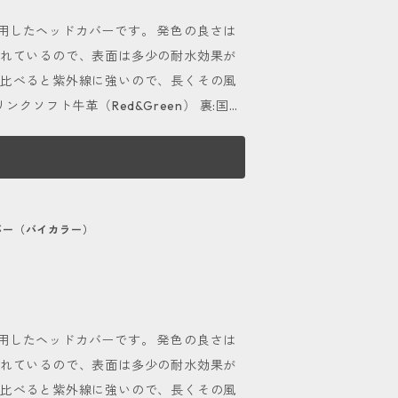
ることをおすすめします。 ■自分好
用したヘッドカバーです。 発色の良さは
わせを変えて自分好みにカスタマイズする
されているので、表面は多少の耐水効果が
n,Blue,Blackの６色展開。 自分だけの特別な
に比べると紫外線に強いので、長くその風
をクリックまたはタップして頂き、お気
の
ため、経年変化を伴い、色や風合いが変化
ます。当方で商品の個性として問題ないと
ものとしてお愉しみ下さい。 定期的
カバー（バイカラー）
リームを全体に薄く塗り伸ばし、柔らか
スプレーをご使用下さい。 おすすめは
コロニル 1909シュプリームプロテクト
用したヘッドカバーです。 発色の良さは
されているので、表面は多少の耐水効果が
d,Yellow,Orange,Green,Bl
に比べると紫外線に強いので、長くその風