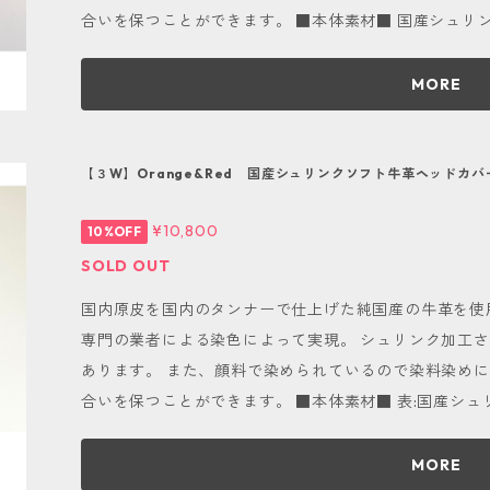
ue,Blackの６色展開。 自分だけの特別なデザインが
合いを保つことができます。 ■本体素材■ 国産シュリンクソフト牛革（Red&Green） ■種類と
をクリックまたはタップして頂き、お気軽にお問い合わ
番手表記■ Ut『H』『U』 ■タグ・番手使用革■ タグ：国産ナチュラルヌメ革 番手：国産ナチュ
ラルヌメ革 ■先端オプション■ 無し ■ご使用上の注意点■ 当商品は天然皮革を使用しておりま
MORE
す。 そのため、経年変化を伴い、色や風合いが変化しま
がございます。当方で商品の個性として問題ないと判断
らも唯一無二のものとしてお愉しみ下さい。 定期的なメンテナンスが必要ですので、半年に１度
【３W】Orange&Red 国産シュリンクソフト牛革ヘッドカ
程度保湿クリームを全体に薄く塗り伸ばし、柔らかい布
¥10,800
10%OFF
好みで防水スプレーをご使用下さい。 おすすめは「コロ
クス」「コロニル 1909シュプリームプロテクトスプレー」です。 酷く濡れた
SOLD OUT
後に大きな劣化が起こります。 雨の日のご使用は控えることをおす
国内原皮を国内のタンナーで仕上げた純国産の牛革を使
スタマイズが可能■ こちらの商品は色の組み合わせを
専門の業者による染色によって実現。 シュリンク加工
可能です。 カラーはRed,Yellow,Orange,Green,B
あります。 また、顔料で染められているので染料染め
ンが欲しいお客様は、画面下部メッセージマークをクリ
合いを保つことができます。 ■本体素材■ 表:国産シュリンクソフト牛革（Orange&Red） 裏:国
問い合わせ下さい。
産シュリンクソフト牛革（Orange&Red） ■種類と番手表記■ ５W「５」 ■タグ・番手使用革■
タグ：国産ナチュラルヌメ革 番手：国産ナチュラルヌメ革 ■先端オプション■ 無し ■ご
MORE