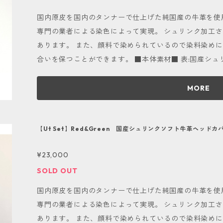
と乾燥後に大きな劣化が起こります。 雨の日のご使用は控え
国内原皮を国内のタンナーで仕上げた純国産の牛革を使
みにカスタマイズが可能■ こちらの商品は色の組み合
専門の業者による染色によって実現。 シュリンク加工
ことが可能です。 カラーはRed,Yellow,Orange,Gree
あります。 また、顔料で染められているので染料染め
デザインが欲しいお客様は、画面下部メッセージマーク
合いを保つことができます。 ■本体素材■ 表:国産シュリンクソフト牛革（Red&Green） 裏:国産
軽にお問い合わせ下さい。
シュリンクソフト牛革（Red&Green） ■種類と番手表記■ ５W「５」 ■タグ・番手使用革■ タ
グ：国産ナチュラルヌメ革 番手：国産ナチュラルヌメ革 ■先端オプション■ 無し ■ご使用上
MORE
注意点■ 当商品は天然皮革を使用しております。 その
します。 また、天然素材ならではの傷やシワがござい
判断した部位を使用しておりますので、それらも唯一無二の
【Ut Set】Red&Green 国産シュリンクソフト牛革ヘッド
なメンテナンスが必要ですので、半年に１度程度保湿ク
¥23,000
い布を使用して乾拭きで仕上げて下さい。お好みで防水
「コロニル 1909シュプリームクリームデラックス」「
SOLD OUT
スプレー」です。 酷く濡れた状態になると乾燥後に大きな劣化が起こります。 雨の日のご使用は
国内原皮を国内のタンナーで仕上げた純国産の牛革を使
控えることをおすすめします。 ■自分好みにカスタマイズが可能■ こちらの商品は色の組み合わ
専門の業者による染色によって実現。 シュリンク加工
せを変えて自分好みにカスタマイズすることが可能です。 カラーはRe
あります。 また、顔料で染められているので染料染め