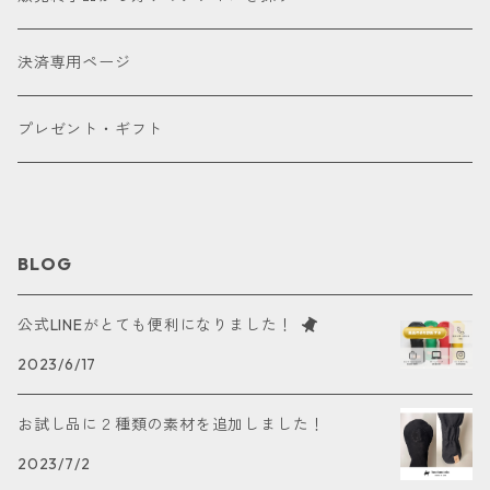
合成皮革
デニム
フェアウェイウッド
パター
パターカバーキャッチャー
ケアグッズ
色で探す
決済専用ページ
床革
ユーティリティー
ネームタグ
ブラック
種類で探す
プレゼント・ギフト
アイアンカバー
キーホルダー
ホワイト
ドライバー用
パターカバー
カートバッグ
レッド
フェアウェイウッド用
BLOG
ポーチ
ブルー
ユーティリティー用
公式LINEがとても便利になりました！
2023/6/17
ボールケース
オレンジ
パター用
お試し品に２種類の素材を追加しました！
グリーンマーカー
ピンク
アイアン用
2023/7/2