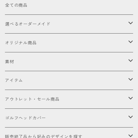
全ての商品
選べるオーダーメイド
お試し
オリジナル商品
セット販売品
素材
ドライバー
皮革（本革・合成）
アイテム
国内製高級本革
フェアウェイウッド
国産織物
ゴルフヘッドカバー
アウトレット・セール商品
海外製高級本革
金華山（ジャガードパイル）
ドライバー
ユーティリティー
ゴルフクラブ
アウトレット商品
ゴルフヘッドカバー
厳選本革
帆布
ミニドライバー
ウェッジ
パター
アクセサリー
セール品会場
お試し
販売終了品から好みのデザインを探す