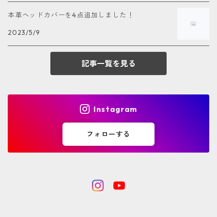
ティーホルダー
グリーン
本革ヘッドカバーを4点追加しました！
イエロー
2023/5/9
ブラウン
記事一覧を見る
ナチュラル
Instagram
シルバー
フォローする
グレー
ネイビー
パープル