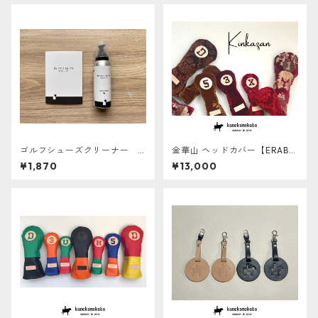
ゴルフシューズクリーナー B
金華山 ヘッドカバー【ERABE
RIGA GOLF
RU】
¥1,870
¥13,000