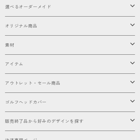
選べるオーダーメイド
お試し
オリジナル商品
セット販売品
素材
ドライバー
皮革（本革・合成）
アイテム
国内製高級本革
フェアウェイウッド
国産織物
ゴルフヘッドカバー
アウトレット・セール商品
海外製高級本革
金華山（ジャガードパイル）
ドライバー
ユーティリティー
ゴルフクラブ
アウトレット商品
ゴルフヘッドカバー
厳選本革
帆布
ミニドライバー
ウェッジ
パター
アクセサリー
セール品会場
お試し
販売終了品から好みのデザインを探す
合成皮革
デニム
フェアウェイウッド
パター
パターカバーキャッチャー