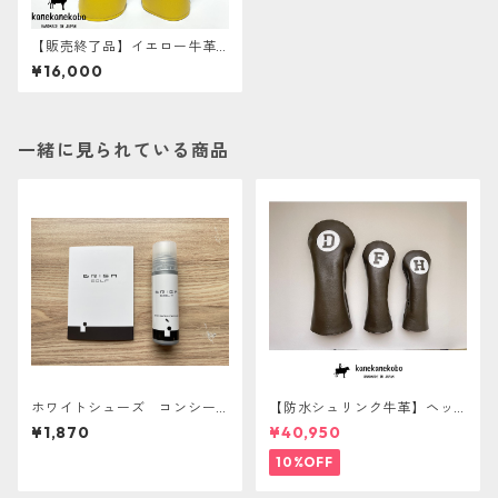
【販売終了品】イエロー牛革×
ブラック牛革 フェアウェイ
¥16,000
ウッド
一緒に見られている商品
ホワイトシューズ コンシー
【防水シュリンク牛革】ヘッ
ラー BRIGA GOLF
ドカバー３点セット ☆あと
¥1,870
¥40,950
から名入れサービス対象☆
10%OFF