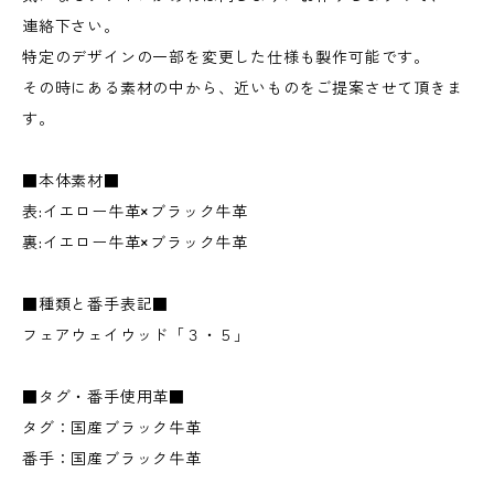
連絡下さい。
特定のデザインの一部を変更した仕様も製作可能です。
その時にある素材の中から、近いものをご提案させて頂きま
す。
■本体素材■
表:イエロー牛革×ブラック牛革
裏:イエロー牛革×ブラック牛革
■種類と番手表記■
フェアウェイウッド「３・５」
■タグ・番手使用革■
タグ：国産ブラック牛革
番手：国産ブラック牛革