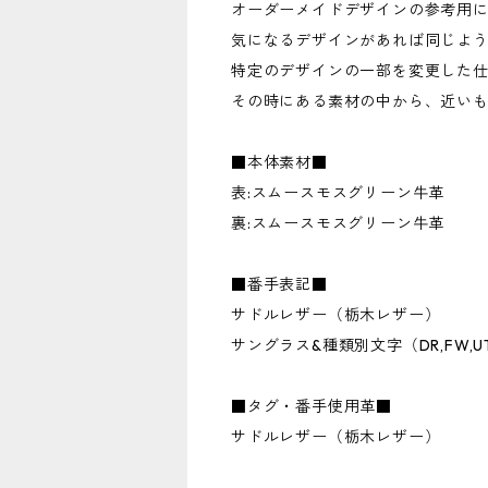
オーダーメイドデザインの参考用
気になるデザインがあれば同じよ
特定のデザインの一部を変更した
その時にある素材の中から、近い
■本体素材■
表:スムースモスグリーン牛革
裏:スムースモスグリーン牛革
■番手表記■
サドルレザー（栃木レザー）
サングラス&種類別文字（DR,FW,U
■タグ・番手使用革■
サドルレザー（栃木レザー）