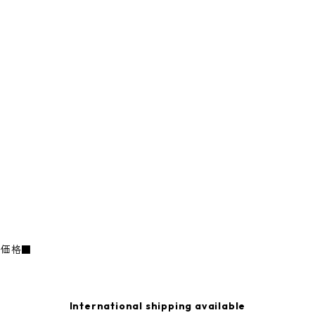
売価格■
International shipping available