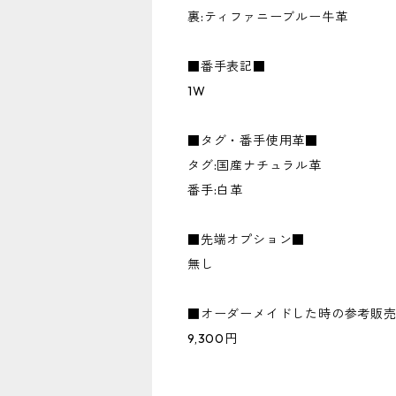
裏:ティファニーブルー牛革
■番手表記■
1W
■タグ・番手使用革■
タグ:国産ナチュラル革
番手:白革
■先端オプション■
無し
■オーダーメイドした時の参考販
9,300円