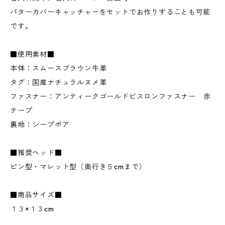
パターカバーキャッチャーをセットでお作りすることも可能
です。
■使用素材■
本体：スムースブラウン牛革
タグ：国産ナチュラルヌメ革
ファスナー：アンティークゴールドビスロンファスナー 赤
テープ
裏地：シープボア
■推奨ヘッド■
ピン型・マレット型（奥行き５cmまで）
■商品サイズ■
１３×１３cm