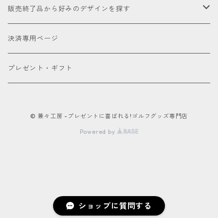
厳選本革
帆布
ミニドライバー
ウェッジ
パター
アクセサリー
セール品会場
お試し
販売終了品から好みのデザインを探す
合成皮革
デニム
フェアウェイウッド
パター
パターカバーキャッチャー
ケアグッズ
色で探す
決済専用ページ
床革
ユーティリティー
ネームタグ
ブラック
種類で探す
プレゼント・ギフト
アイアンカバー
キーホルダー
ホワイト
ドライバー用
パターカバー
© 兼々工房 -プレゼントに喜ばれる!ゴルフグッズ専門店
カートバッグ
レッド
フェアウェイウッド用
Powered by
ポーチ
ブルー
ユーティリティー用
ボールケース
オレンジ
パター用
グリーンマーカー
ショップに質問する
ピンク
アイアン用