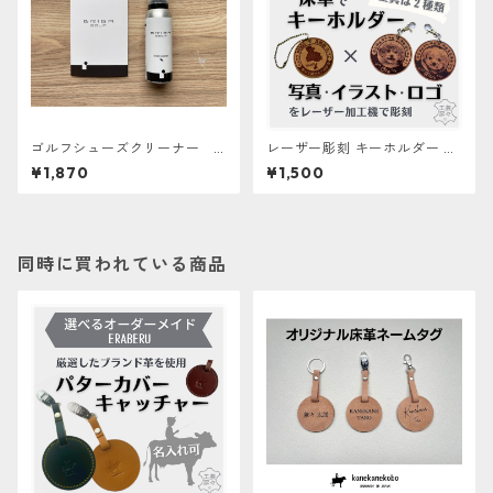
ゴルフシューズクリーナー B
レーザー彫刻 キーホルダー 床
RIGA GOLF
革【ERABERU】
¥1,870
¥1,500
同時に買われている商品