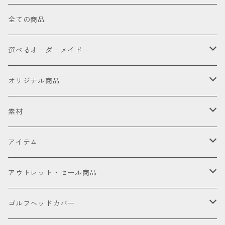
全ての商品
選べるオーダーメイド
お試し
オリジナル商品
セット販売品
素材
ドライバー
皮革（本革・合成）
アイテム
国内製高級本革
フェアウェイウッド
国産織物
ゴルフヘッドカバー
アウトレット・セール商品
海外製高級本革
金華山（ジャガードパイル）
ドライバー
ユーティリティー
ゴルフクラブ
アウトレット商品
ゴルフヘッドカバー