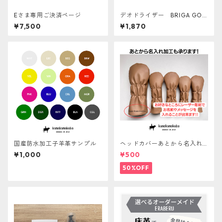
Eさま専用ご決済ページ
デオドライザー BRIGA GOL
F
¥7,500
¥1,870
国産防水加工子羊革サンプル
ヘッドカバーあとから名入れ
サービス
¥1,000
¥500
50%OFF