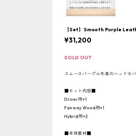
【Set】Smooth Purple 
¥31,200
SOLD OUT
スムースパープル牛革のヘッドカ
■セット内容■
Driver用×1
Fairway Wood用×1
Hybrid用×2
■本体素材■