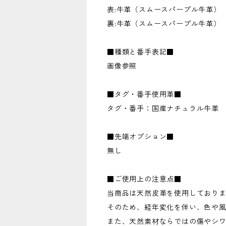
表:牛革（スムースパープル牛革）
裏:牛革（スムースパープル牛革）
■種類と番手表記■
画像参照
■タグ・番手使用革■
タグ・番手：国産ナチュラル牛革
■先端オプション■
無し
■ご使用上の注意点■
当商品は天然皮革を使用しており
そのため、経年変化を伴い、色や
また、天然素材ならではの傷やシ