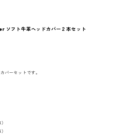
Leather ソフト牛革ヘッドカバー２本セット
ドカバーセットです。
革）
革）