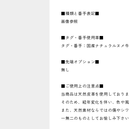
■種類と番手表記■
画像参照
■タグ・番手使用革■
タグ・番手：国産ナチュラルヌメ
■先端オプション■
無し
■ご使用上の注意点■
当商品は天然皮革を使用しており
そのため、経年変化を伴い、色や
また、天然素材ならではの傷やシ
一無二のものとしてお愉しみ下さ