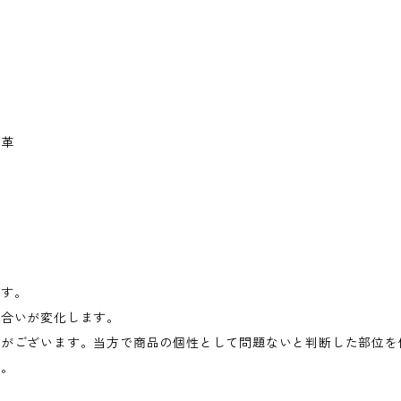
牛革
ます。
風合いが変化します。
ワがございます。当方で商品の個性として問題ないと判断した部位を
い。