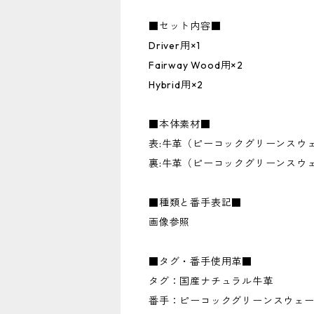
■セット内容■
Driver用×1
Fairway Wood用×2
Hybrid用×2
■本体素材■
表:牛革（ピーコックグリーンスウ
裏:牛革（ピーコックグリーンスウ
■種類と番手表記■
画像参照
■タグ・番手使用革■
タグ：国産ナチュラル牛革
番手：ピーコックグリーンスウェ