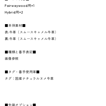
Fairwaywood用×1
Hybrid用×2
■本体素材■
表:牛革（スムースキャメル牛革）
裏:牛革（スムースキャメル牛革）
■種類と番手表記■
画像参照
■タグ・番手使用革■
タグ：国産ナチュラルヌメ牛革
■先端オプション■