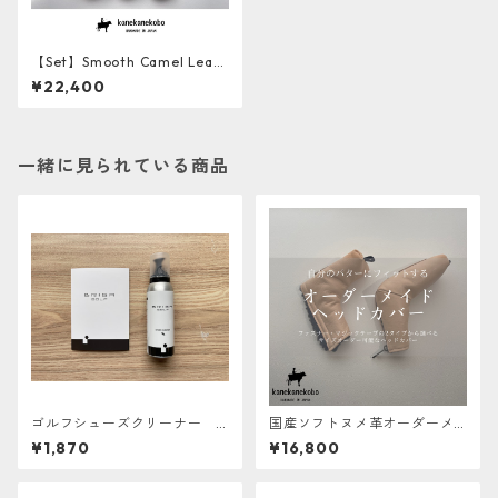
【Set】Smooth Camel Leath
er ソフト牛革ヘッドカバー３
¥22,400
本セット
一緒に見られている商品
ゴルフシューズクリーナー B
国産ソフトヌメ革オーダーメ
RIGA GOLF
イドパターカバー【ERABER
¥1,870
¥16,800
U】