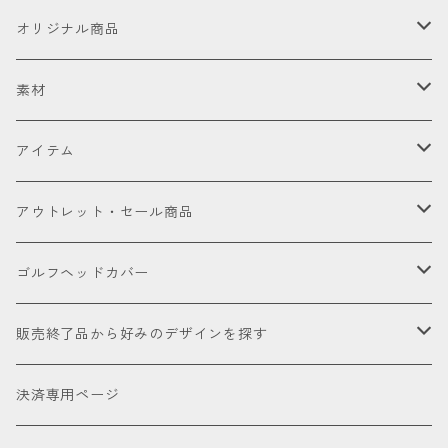
お試し
オリジナル商品
セット販売品
素材
ドライバー
皮革（本革・合成）
アイテム
国内製高級本革
フェアウェイウッド
国産織物
ゴルフヘッドカバー
アウトレット・セール商品
海外製高級本革
金華山（ジャガードパイル）
ドライバー
ユーティリティー
ゴルフクラブ
アウトレット商品
ゴルフヘッドカバー
厳選本革
帆布
ミニドライバー
ウェッジ
パター
アクセサリー
セール品会場
お試し
販売終了品から好みのデザインを探す
合成皮革
デニム
フェアウェイウッド
パター
パターカバーキャッチャー
ケアグッズ
色で探す
決済専用ページ
床革
ユーティリティー
ネームタグ