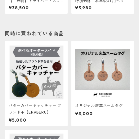
【１点物】ドライバー・スプ
特別価格 本革製UT用ヘッド
ーン用ヘッドカバー『DRIVE
カバー【名入れ＆ナンバータ
¥38,500
¥3,980
R・SPOON』 防水加工羊
グ】
革 あとから名入れ対象
同時に買われている商品
パターカバーキャッチャー ブ
オリジナル床革ネームタグ
ランド革【ERABERU】
¥3,000
¥5,000