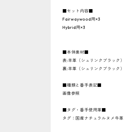
■セット内容■
Fairwaywood用×3
Hybrid用×3
■本体素材■
表:羊革（シュリンクブラック）
裏:羊革（シュリンクブラック）
■種類と番手表記■
画像参照
■タグ・番手使用革■
タグ：国産ナチュラルヌメ牛革