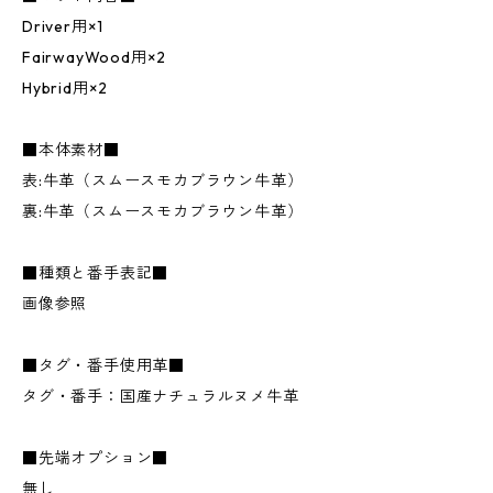
Driver用×1
FairwayWood用×2
Hybrid用×2
■本体素材■
表:牛革（スムースモカブラウン牛革）
裏:牛革（スムースモカブラウン牛革）
■種類と番手表記■
画像参照
■タグ・番手使用革■
タグ・番手：国産ナチュラルヌメ牛革
■先端オプション■
無し