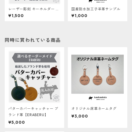
レーザー彫刻 キーホルダー 床
国産防水加工子羊革サンプル
革【ERABERU】
¥1,500
¥1,000
同時に買われている商品
パターカバーキャッチャー ブ
オリジナル床革ネームタグ
ランド革【ERABERU】
¥3,000
¥5,000