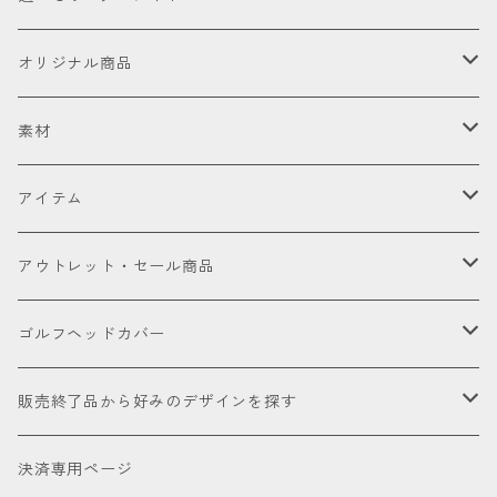
お試し
オリジナル商品
セット販売品
素材
ドライバー
皮革（本革・合成）
アイテム
国内製高級本革
フェアウェイウッド
国産織物
ゴルフヘッドカバー
アウトレット・セール商品
海外製高級本革
金華山（ジャガードパイル）
ドライバー
ユーティリティー
ゴルフクラブ
アウトレット商品
ゴルフヘッドカバー
厳選本革
帆布
ミニドライバー
ウェッジ
パター
アクセサリー
セール品会場
お試し
販売終了品から好みのデザインを探す
合成皮革
デニム
フェアウェイウッド
パター
パターカバーキャッチャー
ケアグッズ
色で探す
決済専用ページ