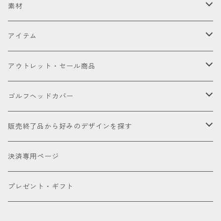
セット販売品
素材
ドライバー
皮革（本革・合成）
アイテム
国内製高級本革
フェアウェイウッド
国産織物
ゴルフヘッドカバー
アウトレット・セール商品
海外製高級本革
金華山（ジャガードパイル）
ドライバー
ユーティリティー
ゴルフクラブ
アウトレット商品
ゴルフヘッドカバー
厳選本革
帆布
ミニドライバー
ウェッジ
パター
アクセサリー
セール品会場
お試し
販売終了品から好みのデザインを探す
合成皮革
デニム
フェアウェイウッド
パター
パターカバーキャッチャー
ケアグッズ
色で探す
決済専用ページ
床革
ユーティリティー
ネームタグ
ブラック
種類で探す
プレゼント・ギフト
アイアンカバー
キーホルダー
ホワイト
ドライバー用