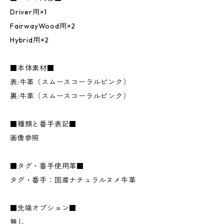
Driver用×1
FairwayWood用×2
Hybrid用×2
■本体素材■
表:牛革（スムースコーラルピンク）
裏:牛革（スムースコーラルピンク）
■種類と番手表記■
画像参照
■タグ・番手使用革■
タグ・番手：国産ナチュラルヌメ牛革
■先端オプション■
無し