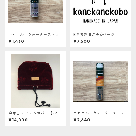
コロニル ウォーターストッ
Eさま専用ご決済ページ
プ 100ml 防水スプレー
¥1,430
¥7,500
金華山 アイアンカバー【ERAB
コロニル ウォーターストッ
ERU】
プ 400ml 防水スプレー
¥14,800
¥2,640