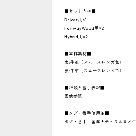
■セット内容■
Driver用×1
FairwayWood用×2
Hybrid用×2
■本体素材■
表:牛革（スムースレンガ色）
裏:牛革（スムースレンガ色）
■種類と番手表記■
画像参照
■タグ・番手使用革■
タグ・番手：国産ナチュラルヌメ