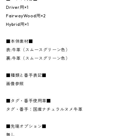
Driver用×1
FairwayWood用×2
Hybrid用×1
■本体素材■
表:牛革（スムースグリーン色）
裏:牛革（スムースグリーン色）
■種類と番手表記■
画像参照
■タグ・番手使用革■
タグ・番手：国産ナチュラルヌメ牛革
■先端オプション■
無し