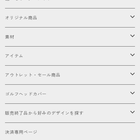
お試し
オリジナル商品
セット販売品
素材
ドライバー
皮革（本革・合成）
アイテム
国内製高級本革
フェアウェイウッド
国産織物
ゴルフヘッドカバー
アウトレット・セール商品
海外製高級本革
金華山（ジャガードパイル）
ドライバー
ユーティリティー
ゴルフクラブ
アウトレット商品
ゴルフヘッドカバー
厳選本革
帆布
ミニドライバー
ウェッジ
パター
アクセサリー
セール品会場
お試し
販売終了品から好みのデザインを探す
合成皮革
デニム
フェアウェイウッド
パター
パターカバーキャッチャー
ケアグッズ
色で探す
決済専用ページ