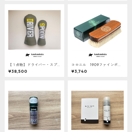
【１点物】ドライバー・スプ
コロニル 1909ファインポリ
ーン用ヘッドカバー『DRIVE
ッシングブラシ
¥38,500
¥3,740
R・SPOON』 防水加工羊
革 あとから名入れ対象