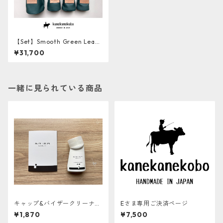
【Set】Smooth Green Leath
er ソフト牛革ヘッドカバー４
¥31,700
本セット
一緒に見られている商品
キャップ&バイザークリーナ
Eさま専用ご決済ページ
ー BRIGA GOLF
¥1,870
¥7,500