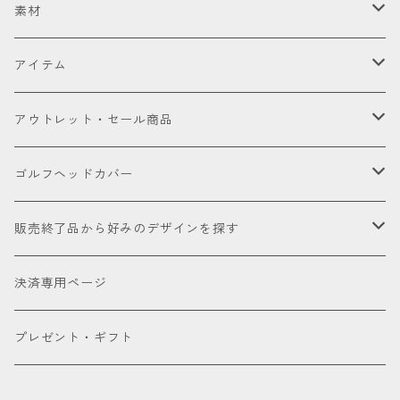
セット販売品
素材
ドライバー
皮革（本革・合成）
アイテム
国内製高級本革
フェアウェイウッド
国産織物
ゴルフヘッドカバー
アウトレット・セール商品
海外製高級本革
金華山（ジャガードパイル）
ドライバー
ユーティリティー
ゴルフクラブ
アウトレット商品
ゴルフヘッドカバー
厳選本革
帆布
ミニドライバー
ウェッジ
パター
アクセサリー
セール品会場
お試し
販売終了品から好みのデザインを探す
合成皮革
デニム
フェアウェイウッド
パター
パターカバーキャッチャー
ケアグッズ
色で探す
決済専用ページ
床革
ユーティリティー
ネームタグ
ブラック
種類で探す
プレゼント・ギフト
アイアンカバー
キーホルダー
ホワイト
ドライバー用