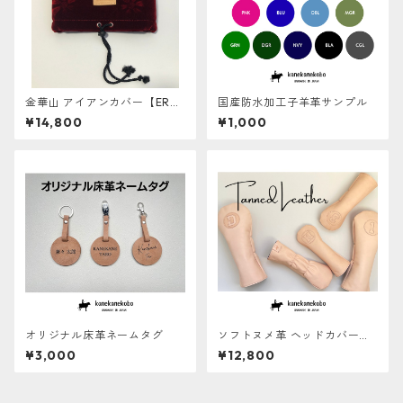
金華山 アイアンカバー【ERAB
国産防水加工子羊革サンプル
ERU】
¥14,800
¥1,000
オリジナル床革ネームタグ
ソフトヌメ革 ヘッドカバー【E
RABERU】
¥3,000
¥12,800