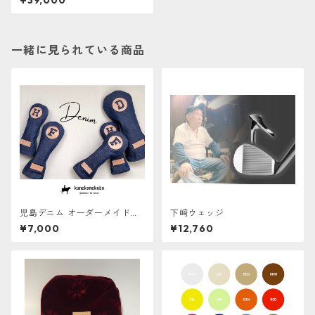
¥39,000
５本セット
一緒に見られている商品
児島デニム オーダーメイドヘ
下﨑ウェッジ
ッドカバー【ERABERU】
¥7,000
¥12,760