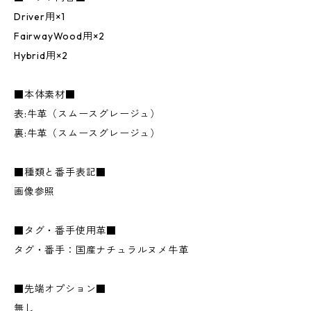
Driver用×1
FairwayWood用×2
Hybrid用×2
■本体素材■
表:牛革（スムースグレージュ）
裏:牛革（スムースグレージュ）
■種類と番手表記■
画像参照
■タグ・番手使用革■
タグ・番手：国産ナチュラルヌメ牛革
■先端オプション■
無し