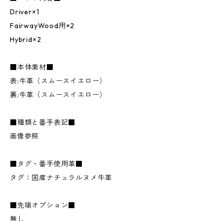
Driver×1
FairwayWood用×2
Hybrid×2
■本体素材■
表:牛革（スムースイエロー）
裏:牛革（スムースイエロー）
■種類と番手表記■
画像参照
■タグ・番手使用革■
タグ：国産ナチュラルヌメ牛革
■先端オプション■
無し