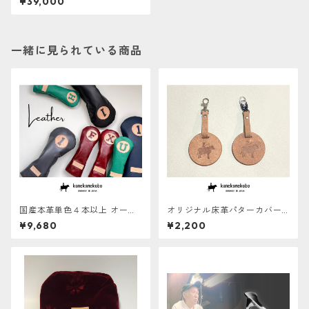
¥39,000
【１点ものにつき再販不可】
一緒に見られている商品
国産本革単色４本以上 オーダ
オリジナル床革パターカバー
ーメイドヘッドカバー【ERAB
キャッチャー
¥9,680
¥2,200
ERU】