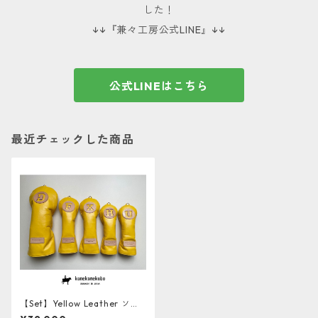
した！
↓↓『兼々工房公式LINE』↓↓
公式LINEはこちら
最近チェックした商品
【Set】Yellow Leather ソフ
ト牛革ヘッドカバー5本セット