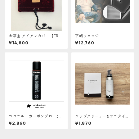
金華山 アイアンカバー【ERAB
下﨑ウェッジ
ERU】
¥14,800
¥12,760
コロニル カーボンプロ 30
クラブクリーナー&サニタイザ
0ml 防水スプレー
ー BRIGA GOLF
¥2,860
¥1,870