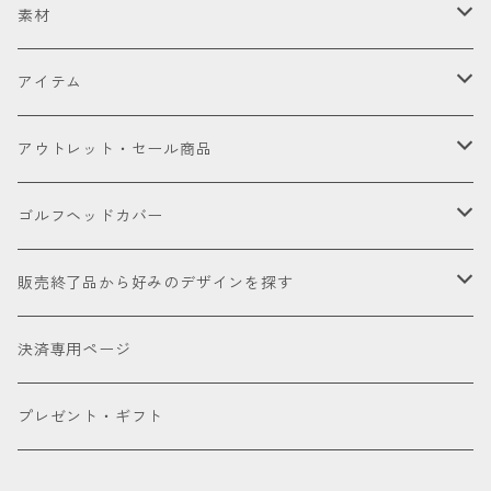
セット販売品
素材
ドライバー
皮革（本革・合成）
アイテム
国内製高級本革
フェアウェイウッド
国産織物
ゴルフヘッドカバー
アウトレット・セール商品
海外製高級本革
金華山（ジャガードパイル）
ドライバー
ユーティリティー
ゴルフクラブ
アウトレット商品
ゴルフヘッドカバー
厳選本革
帆布
ミニドライバー
ウェッジ
パター
アクセサリー
セール品会場
お試し
販売終了品から好みのデザインを探す
合成皮革
デニム
フェアウェイウッド
パター
パターカバーキャッチャー
ケアグッズ
色で探す
決済専用ページ
床革
ユーティリティー
ネームタグ
ブラック
種類で探す
プレゼント・ギフト
アイアンカバー
キーホルダー
ホワイト
ドライバー用