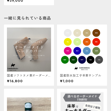
¥39,000
セット【１点ものにつき再販
不可】
一緒に見られている商品
国産ソフトヌメ革オーダーメ
国産防水加工子羊革サンプル
イドパターカバー【ERABER
¥16,800
¥1,000
U】