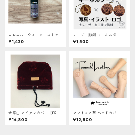
コロニル ウォーターストッ
レーザー彫刻 キーホルダー 床
プ 100ml 防水スプレー
革【ERABERU】
¥1,430
¥1,500
金華山 アイアンカバー【ERAB
ソフトヌメ革 ヘッドカバー【E
ERU】
RABERU】
¥14,800
¥12,800