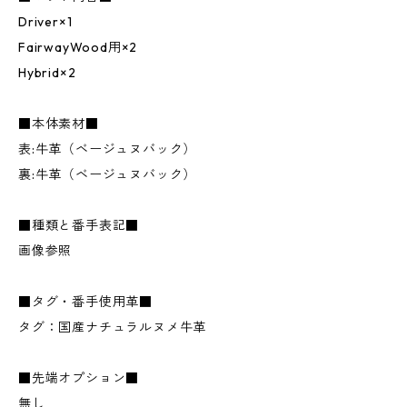
Driver×1
FairwayWood用×2
Hybrid×2
■本体素材■
表:牛革（ベージュヌバック）
裏:牛革（ベージュヌバック）
■種類と番手表記■
画像参照
■タグ・番手使用革■
タグ：国産ナチュラルヌメ牛革
■先端オプション■
無し