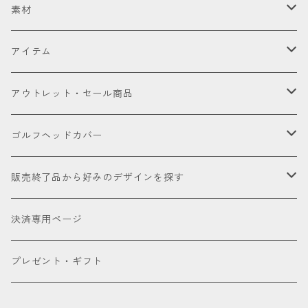
セット販売品
素材
ドライバー
皮革（本革・合成）
アイテム
国内製高級本革
フェアウェイウッド
国産織物
ゴルフヘッドカバー
アウトレット・セール商品
海外製高級本革
金華山（ジャガードパイル）
ドライバー
ユーティリティー
ゴルフクラブ
アウトレット商品
ゴルフヘッドカバー
厳選本革
帆布
ミニドライバー
ウェッジ
パター
アクセサリー
セール品会場
お試し
販売終了品から好みのデザインを探す
合成皮革
デニム
フェアウェイウッド
パター
パターカバーキャッチャー
ケアグッズ
色で探す
決済専用ページ
床革
ユーティリティー
ネームタグ
ブラック
種類で探す
プレゼント・ギフト
アイアンカバー
キーホルダー
ホワイト
ドライバー用