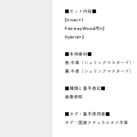
■セット内容■
Driver×1
FairwayWood用×2
Hybrid×2
■本体素材■
表:牛革（シュリンクマスタード）
裏:牛革（シュリンクマスタード）
■種類と番手表記■
画像参照
■タグ・番手使用革■
タグ：国産ナチュラルヌメ牛革