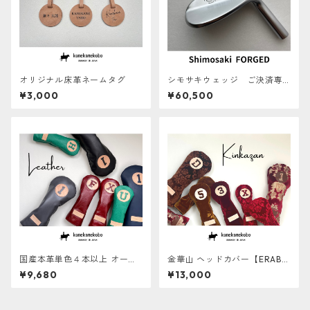
オリジナル床革ネームタグ
シモサキウェッジ ご決済専
用
¥3,000
¥60,500
国産本革単色４本以上 オーダ
金華山 ヘッドカバー【ERABE
ーメイドヘッドカバー【ERAB
RU】
¥9,680
¥13,000
ERU】