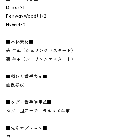
Driver×1
FairwayWood用×2
Hybrid×2
■本体素材■
表:牛革（シュリンクマスタード）
裏:牛革（シュリンクマスタード）
■種類と番手表記■
画像参照
■タグ・番手使用革■
タグ：国産ナチュラルヌメ牛革
■先端オプション■
無し