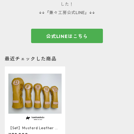
した！
↓↓『兼々工房公式LINE』↓↓
公式LINEはこちら
最近チェックした商品
【Set】Mustard Leather ソ
フト牛革ヘッドカバー4本セッ