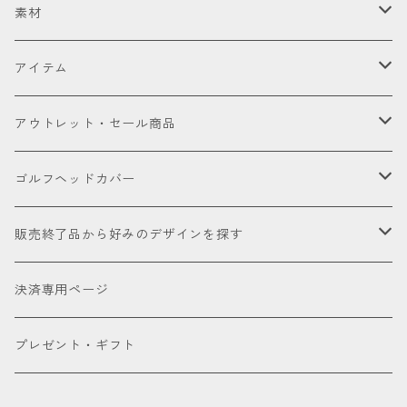
セット販売品
素材
ドライバー
皮革（本革・合成）
アイテム
国内製高級本革
フェアウェイウッド
国産織物
ゴルフヘッドカバー
アウトレット・セール商品
海外製高級本革
金華山（ジャガードパイル）
ドライバー
ユーティリティー
ゴルフクラブ
アウトレット商品
ゴルフヘッドカバー
厳選本革
帆布
ミニドライバー
ウェッジ
パター
アクセサリー
セール品会場
お試し
販売終了品から好みのデザインを探す
合成皮革
デニム
フェアウェイウッド
パター
パターカバーキャッチャー
ケアグッズ
色で探す
決済専用ページ
床革
ユーティリティー
ネームタグ
ブラック
種類で探す
プレゼント・ギフト
アイアンカバー
キーホルダー
ホワイト
ドライバー用