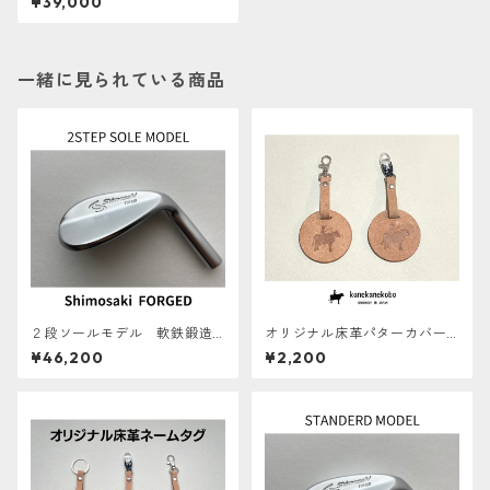
¥39,000
ト
一緒に見られている商品
２段ソールモデル 軟鉄鍛造
オリジナル床革パターカバー
ウェッジ【地クラブ シモサキ
キャッチャー
¥46,200
¥2,200
ゴルフ 下崎一夫氏 研磨】