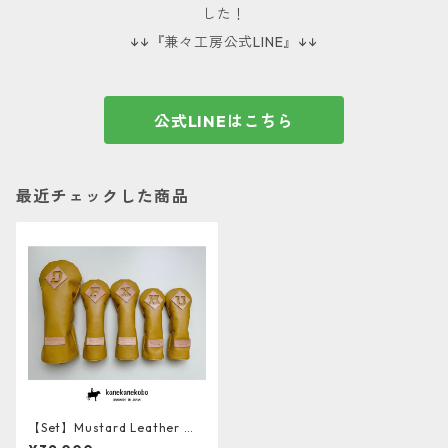
した！
↓↓『兼々工房公式LINE』↓↓
公式LINEはこちら
最近チェックした商品
【Set】Mustard Leather ソ
フト牛革ヘッドカバー4本セッ