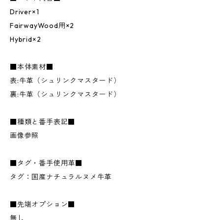
Driver×1
FairwayWood用×2
Hybrid×2
■本体素材■
表:牛革（シュリンクマスタード）
裏:牛革（シュリンクマスタード）
■種類と番手表記■
画像参照
■タグ・番手使用革■
タグ：国産ナチュラルヌメ牛革
■先端オプション■
無し