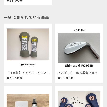
¥39,000
ト
一緒に見られている商品
【１点物】ドライバー・スプ
ビスポーク 軟鉄鍛造ウェッ
ーン用ヘッドカバー『DRIVE
ジ【地クラブ シモサキゴルフ
¥38,500
¥55,000
R・SPOON』 防水加工羊
下崎一夫氏 研磨】
革 あとから名入れ対象