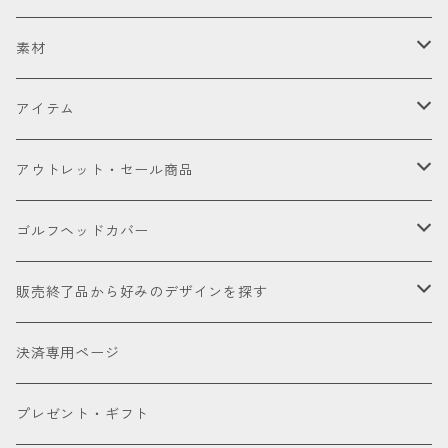
セット販売品
素材
ドライバー
皮革（本革・合成）
アイテム
国内製高級本革
フェアウェイウッド
国産織物
ゴルフヘッドカバー
アウトレット・セール商品
海外製高級本革
金華山（ジャガードパイル）
ドライバー
ユーティリティー
ゴルフクラブ
アウトレット商品
ゴルフヘッドカバー
厳選本革
帆布
ミニドライバー
ウェッジ
パター
アクセサリー
セール品会場
お試し
販売終了品から好みのデザインを探す
合成皮革
デニム
フェアウェイウッド
パター
パターカバーキャッチャー
ケアグッズ
色で探す
決済専用ページ
床革
ユーティリティー
ネームタグ
ブラック
種類で探す
プレゼント・ギフト