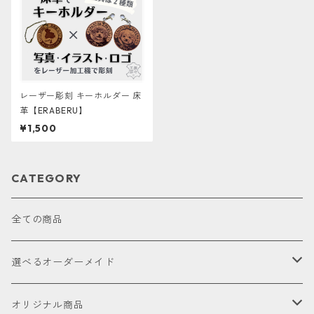
レーザー彫刻 キーホルダー 床
革【ERABERU】
¥1,500
CATEGORY
全ての商品
選べるオーダーメイド
お試し
オリジナル商品