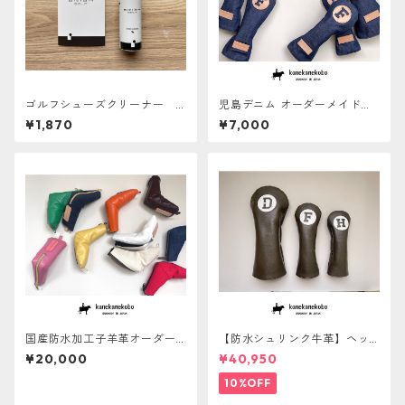
ゴルフシューズクリーナー B
児島デニム オーダーメイドヘ
RIGA GOLF
ッドカバー【ERABERU】
¥1,870
¥7,000
国産防水加工子羊革オーダー
【防水シュリンク牛革】ヘッ
メイドパターカバー【ERABER
ドカバー３点セット ☆あと
¥20,000
¥40,950
U】
から名入れサービス対象☆
10%OFF