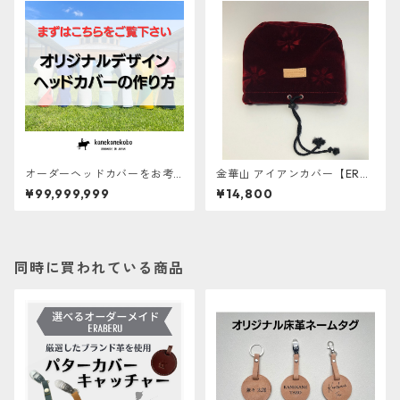
オーダーヘッドカバーをお考
金華山 アイアンカバー【ERAB
えのお客様へ
ERU】
¥99,999,999
¥14,800
同時に買われている商品