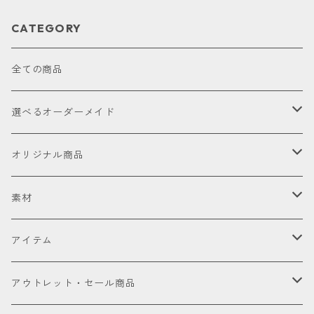
CATEGORY
全ての商品
選べるオーダーメイド
お試し
オリジナル商品
セット販売品
素材
ドライバー
皮革（本革・合成）
アイテム
国内製高級本革
フェアウェイウッド
国産織物
ゴルフヘッドカバー
アウトレット・セール商品