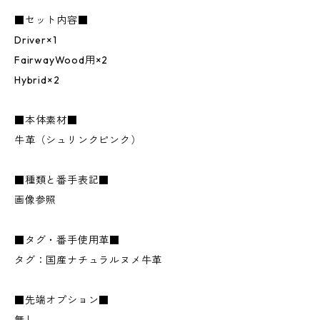
■セット内容■
Driver×1
FairwayWood用×2
Hybrid×2
■本体素材■
牛革（シュリンクピンク）
■種類と番手表記■
画像参照
■タグ・番手使用革■
タグ：国産ナチュラルヌメ牛革
■先端オプション■
無し