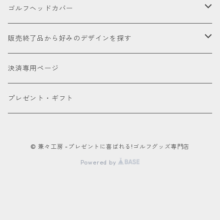
海外製高級本革
金華山（ジャガードパイル）
ドライバー
ユーティリティー
ゴルフクラブ
アウトレット商品
ゴルフヘッドカバー
厳選本革
帆布
ミニドライバー
ウェッジ
パター
アクセサリー
セール品会場
お試し
販売終了品から好みのデザインを探す
合成皮革
デニム
フェアウェイウッド
パター
パターカバーキャッチャー
ケアグッズ
色で探す
決済専用ページ
床革
ユーティリティー
ネームタグ
ブラック
種類で探す
プレゼント・ギフト
アイアンカバー
キーホルダー
ホワイト
ドライバー用
パターカバー
© 兼々工房 -プレゼントに喜ばれる!ゴルフグッズ専門店
カートバッグ
レッド
フェアウェイウッド用
Powered by
ポーチ
ブルー
ユーティリティー用
ボールケース
オレンジ
パター用