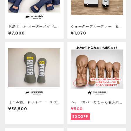
児島デニム オーダーメイドヘ
ウォータープルーファー BRI
ッドカバー【ERABERU】
GA GOLF
¥7,000
¥1,870
【１点物】ドライバー・スプ
ヘッドカバーあとから名入れ
ーン用ヘッドカバー『DRIVE
サービス
¥38,500
¥500
R・SPOON』 防水加工羊
革 あとから名入れ対象
50%OFF