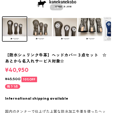
1
/6
【防水シュリンク牛革】ヘッドカバー３点セット ☆
あとから名入れサービス対象☆
¥40,950
¥45,500
10%OFF
残り1点
International shipping available
国内のタンナーで仕上げた上質な防水加工牛革を使ったヘッ