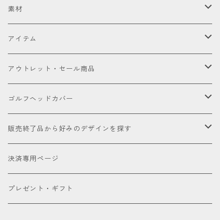
セット販売品
素材
ドライバー
皮革（本革・合成）
アイテム
国内製高級本革
フェアウェイウッド
国産織物
ゴルフヘッドカバー
アウトレット・セール商品
海外製高級本革
金華山（ジャガードパイル）
ドライバー
ユーティリティー
ゴルフクラブ
アウトレット商品
ゴルフヘッドカバー
厳選本革
帆布
ミニドライバー
ウェッジ
パター
アクセサリー
セール品会場
お試し
販売終了品から好みのデザインを探す
合成皮革
デニム
フェアウェイウッド
パター
パターカバーキャッチャー
ケアグッズ
色で探す
決済専用ページ
床革
ユーティリティー
ネームタグ
ブラック
種類で探す
プレゼント・ギフト
アイアンカバー
キーホルダー
ホワイト
ドライバー用