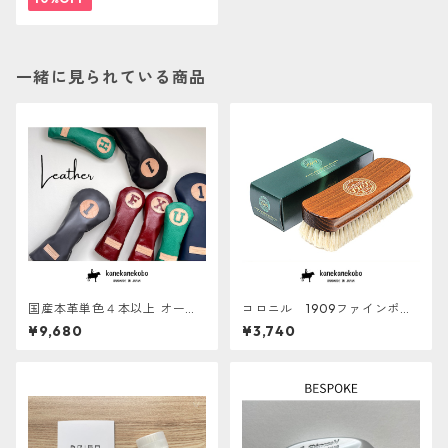
一緒に見られている商品
国産本革単色４本以上 オーダ
コロニル 1909ファインポリ
ーメイドヘッドカバー【ERAB
ッシングブラシ
¥9,680
¥3,740
ERU】