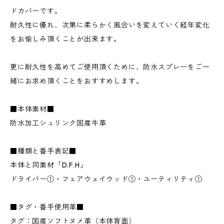
ドカバーです。
耐久性に優れ、次第に柔らかく風合いを変えていく経年変化
をお愉しみ頂くことが出来ます。
更に耐久性を高めてご使用頂くために、防水スプレーをご一
緒にお求め頂くことをおすすめします。
■本体素材■
防水加工シュリンク国産牛革
■種類と番手表記■
本体と同素材「D.F.H」
ドライバー①・フェアウェイウッド①・ユーティリティ①
■タグ・番手使用革■
タグ：国産ソフトヌメ革（本体背面）