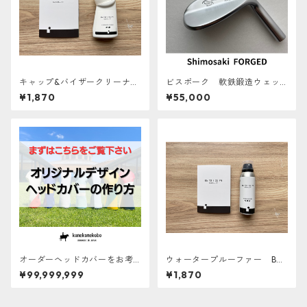
キャップ&バイザークリーナ
ビスポーク 軟鉄鍛造ウェッ
ー BRIGA GOLF
ジ【地クラブ シモサキゴルフ
¥1,870
¥55,000
下崎一夫氏 研磨】
オーダーヘッドカバーをお考
ウォータープルーファー BRI
えのお客様へ
GA GOLF
¥99,999,999
¥1,870