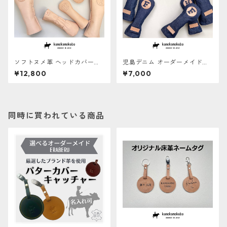
ソフトヌメ革 ヘッドカバー【E
児島デニム オーダーメイドヘ
RABERU】
ッドカバー【ERABERU】
¥12,800
¥7,000
同時に買われている商品