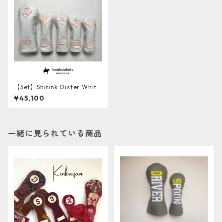
【Set】Shirink Oister White
Leather ソフト牛革ヘッドカ
¥45,100
バー4本セット【１点ものにつ
き再販不可】
一緒に見られている商品