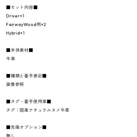
■セット内容■
Driver×1
FairwayWood用×2
Hybrid×1
■本体素材■
牛革
■種類と番手表記■
画像参照
■タグ・番手使用革■
タグ：国産ナチュラルヌメ牛革
■先端オプション■
無し