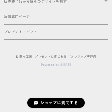
ウェッジ
パター
アクセサリー
セール品会場
お試し
販売終了品から好みのデザインを探す
合成皮革
デニム
フェアウェイウッド
パター
パターカバーキャッチャー
ケアグッズ
色で探す
決済専用ページ
床革
ユーティリティー
ネームタグ
ブラック
種類で探す
プレゼント・ギフト
アイアンカバー
キーホルダー
ホワイト
ドライバー用
パターカバー
© 兼々工房 -プレゼントに喜ばれる!ゴルフグッズ専門店
カートバッグ
レッド
フェアウェイウッド用
Powered by
ポーチ
ブルー
ユーティリティー用
ボールケース
オレンジ
パター用
グリーンマーカー
ショップに質問する
ピンク
アイアン用