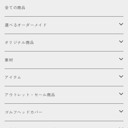
全ての商品
選べるオーダーメイド
お試し
オリジナル商品
セット販売品
素材
ドライバー
皮革（本革・合成）
アイテム
国内製高級本革
フェアウェイウッド
国産織物
ゴルフヘッドカバー
アウトレット・セール商品
海外製高級本革
金華山（ジャガードパイル）
ドライバー
ユーティリティー
ゴルフクラブ
アウトレット商品
ゴルフヘッドカバー
厳選本革
帆布
ミニドライバー