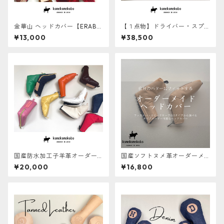
金華山 ヘッドカバー【ERABE
【１点物】ドライバー・スプ
RU】
ーン用ヘッドカバー『DRIVE
¥13,000
¥38,500
R・SPOON』 防水加工羊
革 あとから名入れ対象
国産防水加工子羊革オーダー
国産ソフトヌメ革オーダーメ
メイドパターカバー【ERABER
イドパターカバー【ERABER
¥20,000
¥16,800
U】
U】