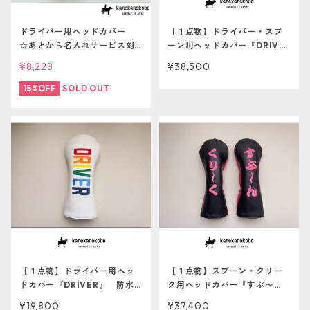
ドライバー用ヘッドカバー
【１点物】ドライバー・スプ
☆あとから名入れサービス対
ーン用ヘッドカバー『DRIVE
象☆
R・SPOON』 防水加工羊
¥8,228
¥38,500
革 あとから名入れ対象
15%OFF
SOLD OUT
【１点物】ドライバー用ヘッ
【１点物】スプーン・クリー
ドカバー『DRIVER』 防水
ク用ヘッドカバー『すぷ〜
加工牛革 あとから名入れ対
ん・くり〜く』 防水加工羊
¥19,800
¥37,400