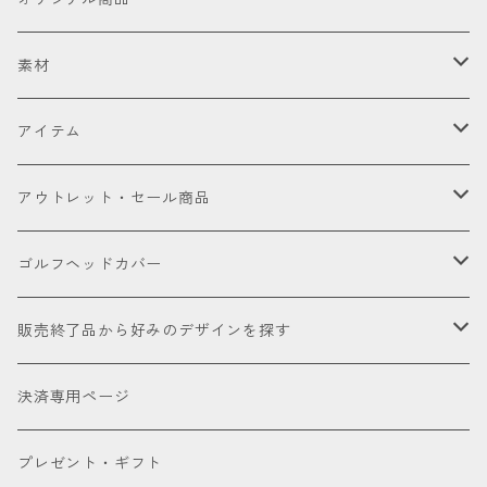
セット販売品
素材
ドライバー
皮革（本革・合成）
アイテム
国内製高級本革
フェアウェイウッド
国産織物
ゴルフヘッドカバー
アウトレット・セール商品
海外製高級本革
金華山（ジャガードパイル）
ドライバー
ユーティリティー
ゴルフクラブ
アウトレット商品
ゴルフヘッドカバー
厳選本革
帆布
ミニドライバー
ウェッジ
パター
アクセサリー
セール品会場
お試し
販売終了品から好みのデザインを探す
合成皮革
デニム
フェアウェイウッド
パター
パターカバーキャッチャー
ケアグッズ
色で探す
決済専用ページ
床革
ユーティリティー
ネームタグ
ブラック
種類で探す
プレゼント・ギフト