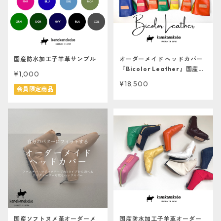
国産防水加工子羊革サンプル
オーダーメイド ヘッドカバー
『Bicolor Leather』国産防
¥1,000
水子羊革【ERABERU】
¥18,500
会員限定商品
国産ソフトヌメ革オーダーメ
国産防水加工子羊革オーダー