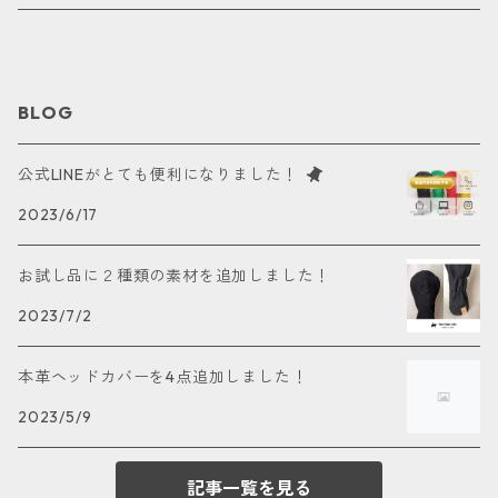
アイアンカバー
キーホルダー
ホワイト
ドライバー用
パターカバー
カートバッグ
レッド
フェアウェイウッド用
BLOG
ポーチ
ブルー
ユーティリティー用
公式LINEがとても便利になりました！
2023/6/17
ボールケース
オレンジ
パター用
お試し品に２種類の素材を追加しました！
グリーンマーカー
ピンク
アイアン用
2023/7/2
ティーホルダー
グリーン
本革ヘッドカバーを4点追加しました！
イエロー
2023/5/9
ブラウン
記事一覧を見る