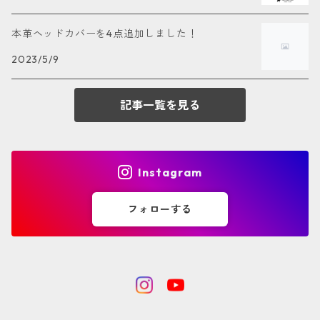
ティーホルダー
グリーン
本革ヘッドカバーを4点追加しました！
イエロー
2023/5/9
ブラウン
記事一覧を見る
ナチュラル
Instagram
シルバー
フォローする
グレー
ネイビー
パープル