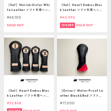
【Set】Shirink Oister Whi
【Set】Heart Embos Blac
te Leather ソフト牛革ヘッ
k Leather ソフト牛革ヘッド
ドカバー4本セット【１点もの
カバー５本セット【１点もの
¥45,100
¥40,590
につき再販不可】
につき再販不可】
SOLD OUT
10%OFF
SOLD OUT
【Set】Heart Embos Blac
【Driver】Water Proof Le
k Leather ソフト牛革ヘッド
ather Black&Red ソフト防
カバー４本セット【１点もの
水革ヘッドカバー
¥32,868
¥17,000
につき再販不可】
10%OFF
SOLD OUT
SOLD OUT