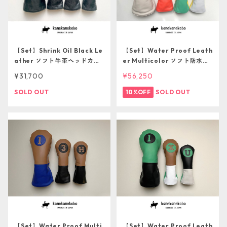
【Set】Shrink Oil Black Le
【Set】Water Proof Leath
ather ソフト牛革ヘッドカバ
er Multicolor ソフト防水革
ー4本セット【１点ものにつき
ヘッドカバー４本セット
¥31,700
¥56,250
再販不可】
SOLD OUT
10%OFF
SOLD OUT
【Set】Water Proof Multi
【Set】Water Proof Leath