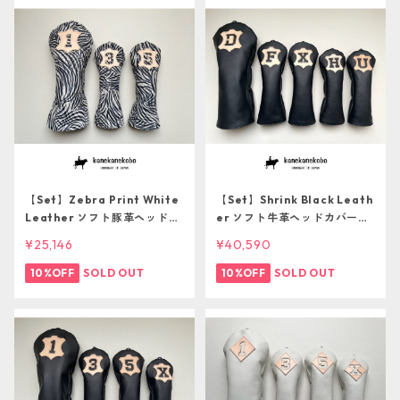
【Set】Zebra Print White
【Set】Shrink Black Leath
Leather ソフト豚革ヘッドカ
er ソフト牛革ヘッドカバー５
バー５本セット【１点ものに
本セット【１点ものにつき再
¥25,146
¥40,590
つき再販不可】
販不可】
10%OFF
SOLD OUT
10%OFF
SOLD OUT