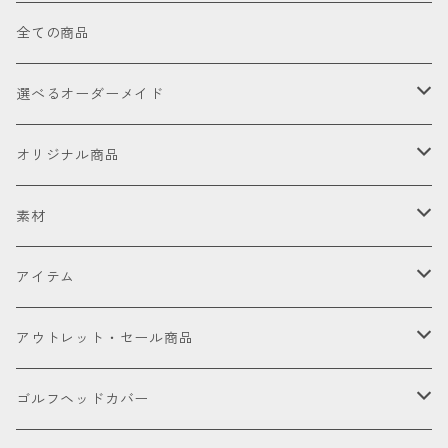
全ての商品
選べるオーダーメイド
お試し
オリジナル商品
セット販売品
素材
ドライバー
皮革（本革・合成）
アイテム
国内製高級本革
フェアウェイウッド
国産織物
ゴルフヘッドカバー
アウトレット・セール商品
海外製高級本革
金華山（ジャガードパイル）
ドライバー
ユーティリティー
ゴルフクラブ
アウトレット商品
ゴルフヘッドカバー
厳選本革