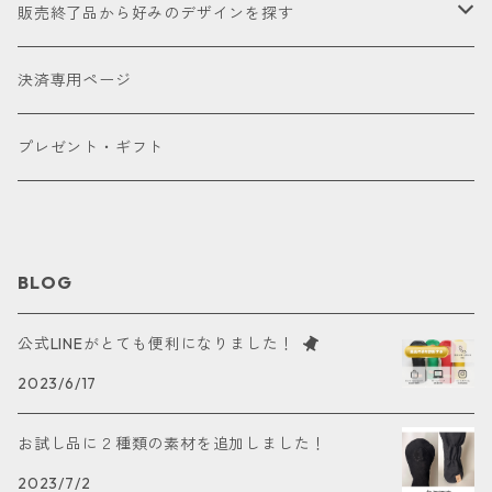
帆布
ミニドライバー
ウェッジ
パター
アクセサリー
セール品会場
お試し
販売終了品から好みのデザインを探す
合成皮革
デニム
フェアウェイウッド
パター
パターカバーキャッチャー
ケアグッズ
色で探す
決済専用ページ
床革
ユーティリティー
ネームタグ
ブラック
種類で探す
プレゼント・ギフト
アイアンカバー
キーホルダー
ホワイト
ドライバー用
パターカバー
カートバッグ
レッド
フェアウェイウッド用
BLOG
ポーチ
ブルー
ユーティリティー用
公式LINEがとても便利になりました！
2023/6/17
ボールケース
オレンジ
パター用
お試し品に２種類の素材を追加しました！
グリーンマーカー
ピンク
アイアン用
2023/7/2