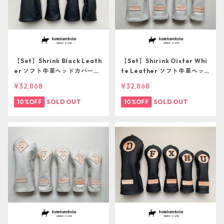
【Set】Shrink Black Leath
【Set】Shirink Oister Whi
er ソフト牛革ヘッドカバー４
te Leather ソフト牛革ヘッ
本セット【１点ものにつき再
ドカバー5本セット【１点もの
¥32,868
¥32,868
販不可】
につき再販不可】
10%OFF
SOLD OUT
10%OFF
SOLD OUT