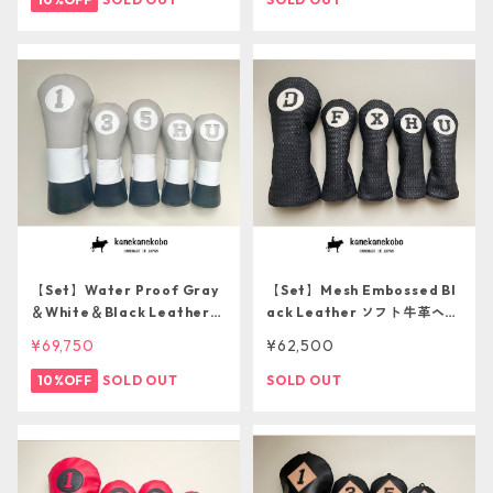
【Set】Water Proof Gray
【Set】Mesh Embossed Bl
＆White＆Black Leather
ack Leather ソフト牛革ヘッ
ソフト防水革ヘッドカバー5本
ドカバー5本セット
¥69,750
¥62,500
セット
10%OFF
SOLD OUT
SOLD OUT